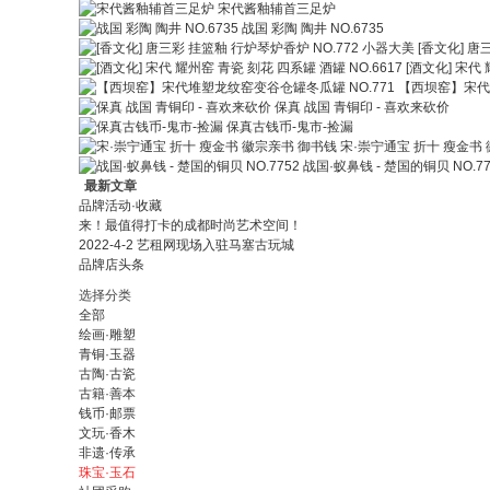
宋代酱釉辅首三足炉
战国 彩陶 陶井 NO.6735
[香文化] 唐
[酒文化] 宋代 
【西坝窑】宋代堆
保真 战国 青铜印 - 喜欢来砍价
保真古钱币-鬼市-捡漏
宋·崇宁通宝 折十 瘦金书
战国·蚁鼻钱 - 楚国的铜贝 NO.77
最新文章
品牌活动·收藏
来！最值得打卡的成都时尚艺术空间！
2022-4-2 艺租网现场入驻马塞古玩城
品牌店头条
选择分类
全部
绘画·雕塑
青铜·玉器
古陶·古瓷
古籍·善本
钱币·邮票
文玩·香木
非遗·传承
珠宝·玉石