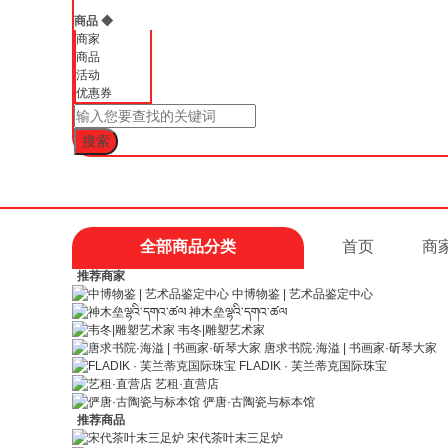
商品
◆
商家
商品
活动
优惠券
全部商品分类
首页
商
推荐商家
中博物鉴 | 艺术品鉴定中心
神木垒ལྷའི་དགའ་ཚལ
韦冬|雕塑艺术家
唐求书院·海溢 | 书画家·斫琴大家
FLADIK · 芙兰蒂克国际珠宝
艺租·直营店
俨唐·古陶瓷与标本馆
推荐商品
宋代茶叶末三足炉