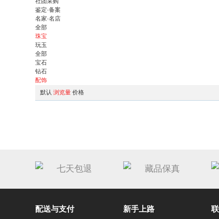
社团采购
鉴定·备案
名家·名店
全部
珠宝
玩玉
全部
宝石
钻石
配饰
默认
浏览量
价格
七天包退
藏品保真
配送与支付
新手上路
联