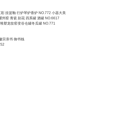
三彩 挂篮釉 行炉琴炉香炉 NO.772 小器大美
耀州窑 青瓷 刻花 四系罐 酒罐 NO.6617
塑龙纹窑变谷仓罐冬瓜罐 NO.771
 徽宗亲书 御书钱
52