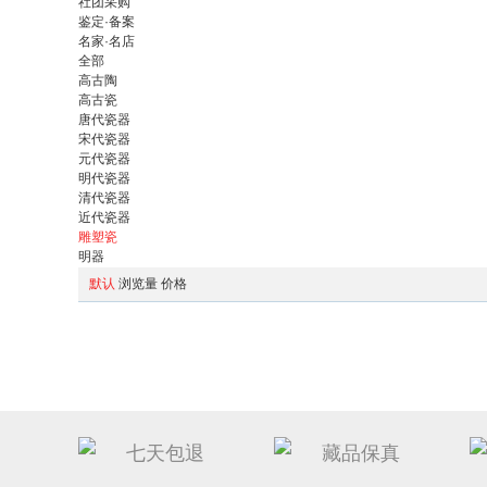
社团采购
鉴定·备案
名家·名店
全部
高古陶
高古瓷
唐代瓷器
宋代瓷器
元代瓷器
明代瓷器
清代瓷器
近代瓷器
雕塑瓷
明器
默认
浏览量
价格
七天包退
藏品保真