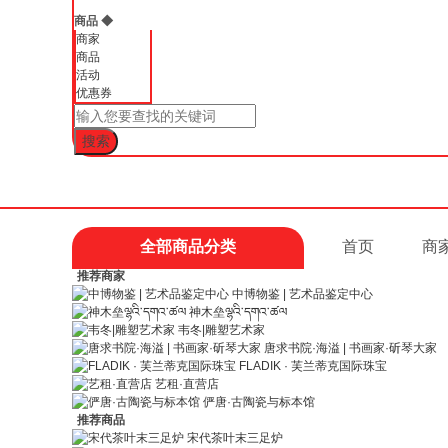
商品
◆
商家
商品
活动
优惠券
全部商品分类
首页
商
推荐商家
中博物鉴 | 艺术品鉴定中心
神木垒ལྷའི་དགའ་ཚལ
韦冬|雕塑艺术家
唐求书院·海溢 | 书画家·斫琴大家
FLADIK · 芙兰蒂克国际珠宝
艺租·直营店
俨唐·古陶瓷与标本馆
推荐商品
宋代茶叶末三足炉