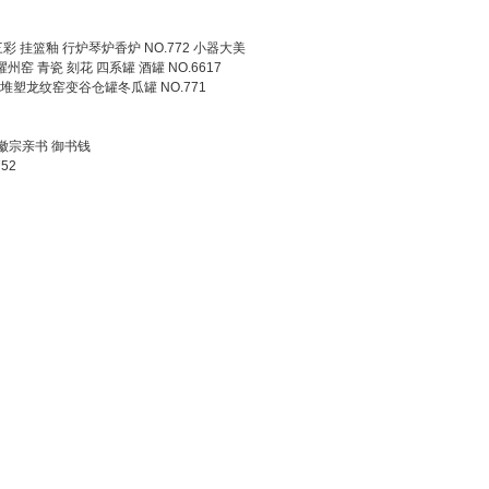
三彩 挂篮釉 行炉琴炉香炉 NO.772 小器大美
耀州窑 青瓷 刻花 四系罐 酒罐 NO.6617
塑龙纹窑变谷仓罐冬瓜罐 NO.771
 徽宗亲书 御书钱
52