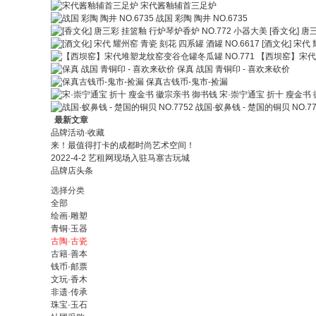
宋代酱釉辅首三足炉
战国 彩陶 陶井 NO.6735
[香文化] 唐
[酒文化] 宋代 
【西坝窑】宋代堆
保真 战国 青铜印 - 喜欢来砍价
保真古钱币-鬼市-捡漏
宋·崇宁通宝 折十 瘦金书
战国·蚁鼻钱 - 楚国的铜贝 NO.77
最新文章
品牌活动·收藏
来！最值得打卡的成都时尚艺术空间！
2022-4-2 艺租网现场入驻马塞古玩城
品牌店头条
选择分类
全部
绘画·雕塑
青铜·玉器
古陶·古瓷
古籍·善本
钱币·邮票
文玩·香木
非遗·传承
珠宝·玉石