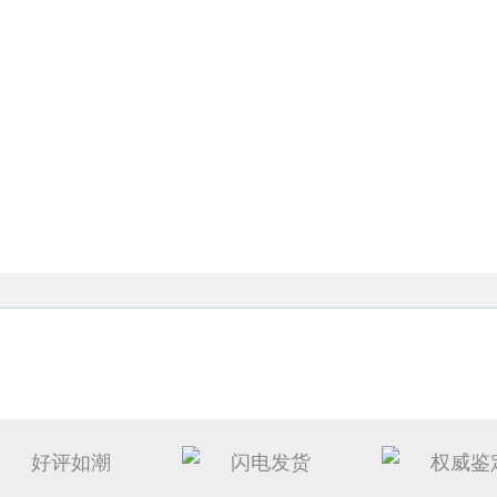
好评如潮
闪电发货
权威鉴