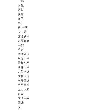
一化
明化
两甾
蚁鼻
文信
秦 ·
秦·半两
汉～隋·
凉造新泉
太夏真兴
丰货
汉兴
孝建四铢
永光小平
景和小平
两铢小平
太货六铢
太和五铢
永安五铢
常平五铢
五行大布
布泉
太清丰乐
五铢
汉 ·