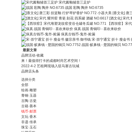
宋代酱釉辅首三足炉
战国 彩陶 陶井 NO.6735
[香文化] 唐
[酒文化] 宋代 
【西坝窑】宋代堆
保真 战国 青铜印 - 喜欢来砍价
保真古钱币-鬼市-捡漏
宋·崇宁通宝 折十 瘦金书
战国·蚁鼻钱 - 楚国的铜贝 NO.77
最新文章
品牌活动·收藏
来！最值得打卡的成都时尚艺术空间！
2022-4-2 艺租网现场入驻马塞古玩城
品牌店头条
选择分类
全部
绘画·雕塑
青铜·玉器
古陶·古瓷
古籍·善本
钱币·邮票
文玩·香木
非遗·传承
珠宝·玉石