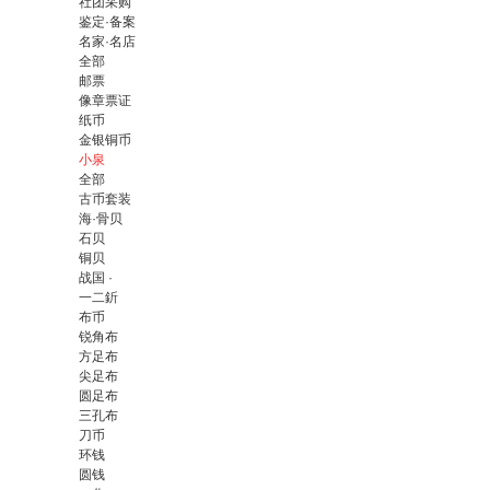
社团采购
鉴定·备案
名家·名店
全部
邮票
像章票证
纸币
金银铜币
小泉
全部
古币套装
海·骨贝
石贝
铜贝
战国 ·
一二釿
布币
锐角布
方足布
尖足布
圆足布
三孔布
刀币
环钱
圆钱