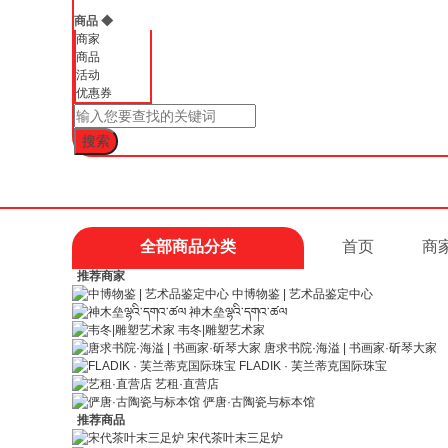
商品
◆
商家
商品
活动
优惠券
全部商品分类
首页
商
推荐商家
中博物鉴 | 艺术品鉴定中心
神木垒ལྷའི་དགའ་ཚལ
韦冬|雕塑艺术家
唐求书院·海溢 | 书画家·斫琴大家
FLADIK · 芙兰蒂克国际珠宝
艺租·直营店
俨唐·古陶瓷与标本馆
推荐商品
宋代茶叶末三足炉