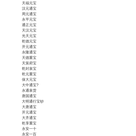
天福元宝
汉元通宝
周元通宝
永平元宝
通正元宝
天汉元宝
光天元宝
乾德元宝
开元通宝
永隆通宝
天德重宝
天策府宝
乾封泉宝
乾元重宝
保大元宝
大中通宝?
永通泉货
唐国通宝
大明通行宝钞
大唐通宝
开元通宝
大齐通宝
乾享重宝
永安一十
永安一百