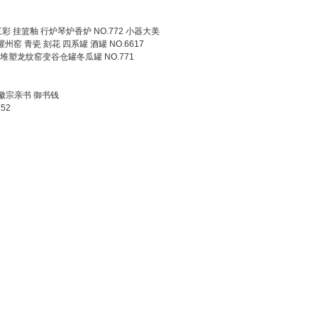
三彩 挂篮釉 行炉琴炉香炉 NO.772 小器大美
耀州窑 青瓷 刻花 四系罐 酒罐 NO.6617
塑龙纹窑变谷仓罐冬瓜罐 NO.771
 徽宗亲书 御书钱
52