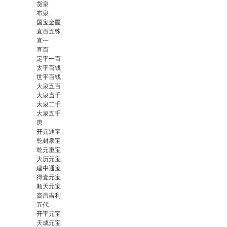
货泉
布泉
国宝金匮
直百五铢
直一
直百
定平一百
太平百钱
世平百钱
大泉五百
大泉当千
大泉二千
大泉五千
唐 ·
开元通宝
乾封泉宝
乾元重宝
大历元宝
建中通宝
得壹元宝
顺天元宝
高昌吉利
五代 ·
开平元宝
天成元宝