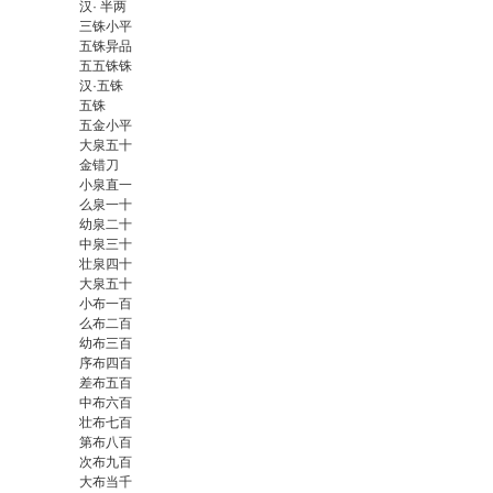
汉· 半两
三铢小平
五铢异品
五五铢铢
汉·五铢
五铢
五金小平
大泉五十
金错刀
小泉直一
么泉一十
幼泉二十
中泉三十
壮泉四十
大泉五十
小布一百
么布二百
幼布三百
序布四百
差布五百
中布六百
壮布七百
第布八百
次布九百
大布当千