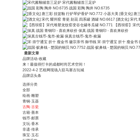
宋代酱釉辅首三足炉
战国 彩陶 陶井 NO.6735
[香文化] 唐
[酒文化] 宋代 
【西坝窑】宋代堆
保真 战国 青铜印 - 喜欢来砍价
保真古钱币-鬼市-捡漏
宋·崇宁通宝 折十 瘦金书
战国·蚁鼻钱 - 楚国的铜贝 NO.77
最新文章
品牌活动·收藏
来！最值得打卡的成都时尚艺术空间！
2022-4-2 艺租网现场入驻马塞古玩城
品牌店头条
选择分类
全部
绘画·雕塑
青铜·玉器
古陶·古瓷
古籍·善本
钱币·邮票
文玩·香木
非遗·传承
珠宝·玉石