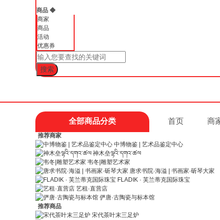
商品
◆
商家
商品
活动
优惠券
全部商品分类
首页
商
推荐商家
中博物鉴 | 艺术品鉴定中心
神木垒ལྷའི་དགའ་ཚལ
韦冬|雕塑艺术家
唐求书院·海溢 | 书画家·斫琴大家
FLADIK · 芙兰蒂克国际珠宝
艺租·直营店
俨唐·古陶瓷与标本馆
推荐商品
宋代茶叶末三足炉