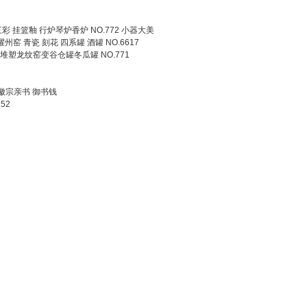
三彩 挂篮釉 行炉琴炉香炉 NO.772 小器大美
耀州窑 青瓷 刻花 四系罐 酒罐 NO.6617
塑龙纹窑变谷仓罐冬瓜罐 NO.771
 徽宗亲书 御书钱
52