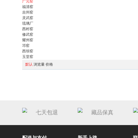
广元窑
福清窑
吉州窑
灵武窑
琉璃厂
西村窑
修武窑
耀州窑
邛窑
西坝窑
玉堂窑
默认
浏览量
价格
七天包退
藏品保真
配送与支付
新手上路
联