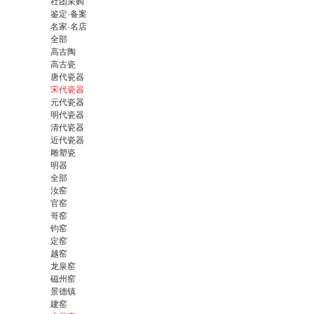
社团采购
鉴定·备案
名家·名店
全部
高古陶
高古瓷
唐代瓷器
宋代瓷器
元代瓷器
明代瓷器
清代瓷器
近代瓷器
雕塑瓷
明器
全部
汝窑
官窑
哥窑
钧窑
定窑
越窑
龙泉窑
磁州窑
景德镇
建窑