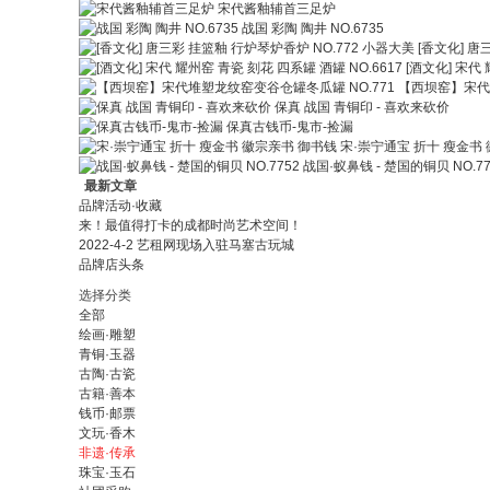
宋代酱釉辅首三足炉
战国 彩陶 陶井 NO.6735
[香文化] 唐
[酒文化] 宋代 
【西坝窑】宋代堆
保真 战国 青铜印 - 喜欢来砍价
保真古钱币-鬼市-捡漏
宋·崇宁通宝 折十 瘦金书
战国·蚁鼻钱 - 楚国的铜贝 NO.77
最新文章
品牌活动·收藏
来！最值得打卡的成都时尚艺术空间！
2022-4-2 艺租网现场入驻马塞古玩城
品牌店头条
选择分类
全部
绘画·雕塑
青铜·玉器
古陶·古瓷
古籍·善本
钱币·邮票
文玩·香木
非遗·传承
珠宝·玉石