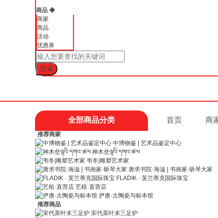
商品
◆
商家
商品
活动
优惠券
全部商品分类
首页
商
推荐商家
中博物鉴 | 艺术品鉴定中心
神木垒ལྷའི་དགའ་ཚལ
韦冬|雕塑艺术家
唐求书院·海溢 | 书画家·斫琴大家
FLADIK · 芙兰蒂克国际珠宝
艺租·直营店
俨唐·古陶瓷与标本馆
推荐商品
宋代茶叶末三足炉