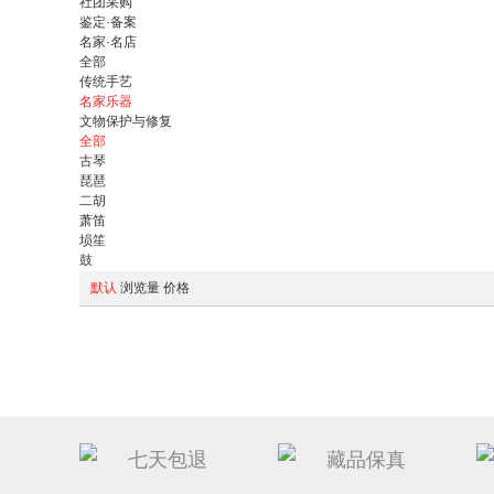
社团采购
鉴定·备案
名家·名店
全部
传统手艺
名家乐器
文物保护与修复
全部
古琴
琵琶
二胡
萧笛
埙笙
鼓
默认
浏览量
价格
七天包退
藏品保真