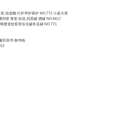
三彩 挂篮釉 行炉琴炉香炉 NO.772 小器大美
耀州窑 青瓷 刻花 四系罐 酒罐 NO.6617
塑龙纹窑变谷仓罐冬瓜罐 NO.771
 徽宗亲书 御书钱
52