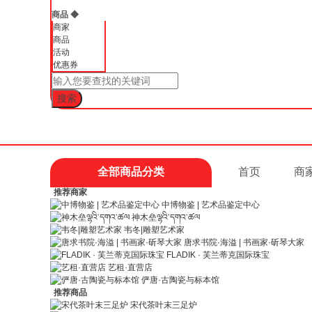
商品
◆
商家
商品
活动
优惠券
全部商品分类
首页
商
推荐商家
中博物鉴 | 艺术品鉴定中心
神木垒ལྷའི་དགའ་ཚལ
韦冬|雕塑艺术家
唐求书院·海溢 | 书画家·斫琴大家
FLADIK · 芙兰蒂克国际珠宝
艺租·直营店
俨唐·古陶瓷与标本馆
推荐商品
宋代茶叶末三足炉