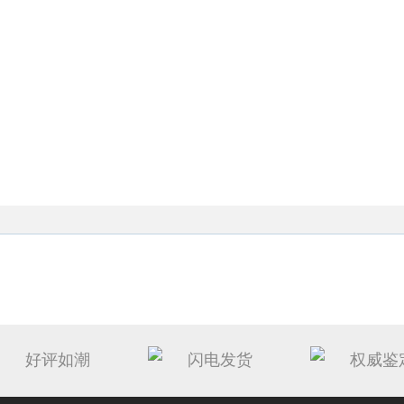
好评如潮
闪电发货
权威鉴