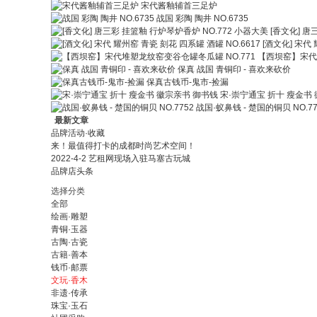
宋代酱釉辅首三足炉
战国 彩陶 陶井 NO.6735
[香文化] 唐
[酒文化] 宋代 
【西坝窑】宋代堆
保真 战国 青铜印 - 喜欢来砍价
保真古钱币-鬼市-捡漏
宋·崇宁通宝 折十 瘦金书
战国·蚁鼻钱 - 楚国的铜贝 NO.77
最新文章
品牌活动·收藏
来！最值得打卡的成都时尚艺术空间！
2022-4-2 艺租网现场入驻马塞古玩城
品牌店头条
选择分类
全部
绘画·雕塑
青铜·玉器
古陶·古瓷
古籍·善本
钱币·邮票
文玩·香木
非遗·传承
珠宝·玉石