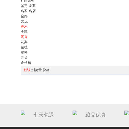
社团采购
鉴定·备案
名家·名店
全部
文玩
香木
全部
沉香
花梨
紫檀
崖柏
菩提
金丝楠
默认
浏览量
价格
七天包退
藏品保真