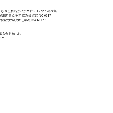
三彩 挂篮釉 行炉琴炉香炉 NO.772 小器大美
耀州窑 青瓷 刻花 四系罐 酒罐 NO.6617
塑龙纹窑变谷仓罐冬瓜罐 NO.771
 徽宗亲书 御书钱
52