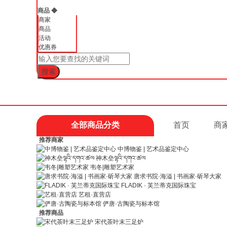
商品
◆
商家
商品
活动
优惠券
全部商品分类
首页
商
推荐商家
中博物鉴 | 艺术品鉴定中心
神木垒ལྷའི་དགའ་ཚལ
韦冬|雕塑艺术家
唐求书院·海溢 | 书画家·斫琴大家
FLADIK · 芙兰蒂克国际珠宝
艺租·直营店
俨唐·古陶瓷与标本馆
推荐商品
宋代茶叶末三足炉