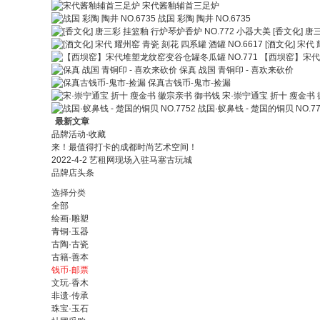
宋代酱釉辅首三足炉
战国 彩陶 陶井 NO.6735
[香文化] 唐
[酒文化] 宋代 
【西坝窑】宋代堆
保真 战国 青铜印 - 喜欢来砍价
保真古钱币-鬼市-捡漏
宋·崇宁通宝 折十 瘦金书
战国·蚁鼻钱 - 楚国的铜贝 NO.77
最新文章
品牌活动·收藏
来！最值得打卡的成都时尚艺术空间！
2022-4-2 艺租网现场入驻马塞古玩城
品牌店头条
选择分类
全部
绘画·雕塑
青铜·玉器
古陶·古瓷
古籍·善本
钱币·邮票
文玩·香木
非遗·传承
珠宝·玉石