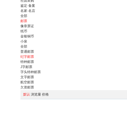
社团采购
鉴定·备案
名家·名店
全部
邮票
像章票证
纸币
金银铜币
小泉
全部
普通邮票
纪字邮票
特种邮票
J字邮票
字头特种邮票
文字邮票
航空邮票
欠资邮票
默认
浏览量
价格