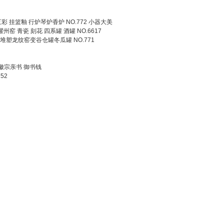
三彩 挂篮釉 行炉琴炉香炉 NO.772 小器大美
耀州窑 青瓷 刻花 四系罐 酒罐 NO.6617
塑龙纹窑变谷仓罐冬瓜罐 NO.771
 徽宗亲书 御书钱
52