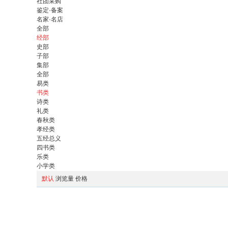
社团采购
鉴定·备案
名家·名店
全部
经部
史部
子部
集部
全部
易类
书类
诗类
礼类
春秋类
孝经类
五经总义
四书类
乐类
小学类
默认
浏览量
价格