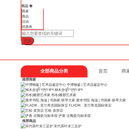
商品
◆
商家
商品
活动
优惠券
全部商品分类
首页
商
推荐商家
中博物鉴 | 艺术品鉴定中心
神木垒ལྷའི་དགའ་ཚལ
韦冬|雕塑艺术家
唐求书院·海溢 | 书画家·斫琴大家
FLADIK · 芙兰蒂克国际珠宝
艺租·直营店
俨唐·古陶瓷与标本馆
推荐商品
宋代茶叶末三足炉