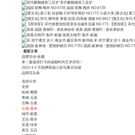
宋代酱釉辅首三足炉
战国 彩陶 陶井 NO.6735
[香文化] 唐
[酒文化] 宋代 
【西坝窑】宋代堆
保真 战国 青铜印 - 喜欢来砍价
保真古钱币-鬼市-捡漏
宋·崇宁通宝 折十 瘦金书
战国·蚁鼻钱 - 楚国的铜贝 NO.77
最新文章
品牌活动·收藏
来！最值得打卡的成都时尚艺术空间！
2022-4-2 艺租网现场入驻马塞古玩城
品牌店头条
选择分类
全部
绘画·雕塑
青铜·玉器
古陶·古瓷
古籍·善本
钱币·邮票
文玩·香木
非遗·传承
珠宝·玉石