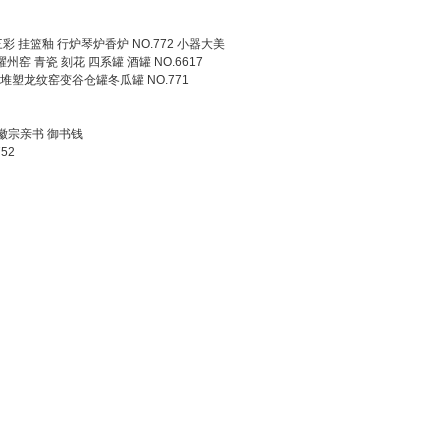
三彩 挂篮釉 行炉琴炉香炉 NO.772 小器大美
耀州窑 青瓷 刻花 四系罐 酒罐 NO.6617
塑龙纹窑变谷仓罐冬瓜罐 NO.771
 徽宗亲书 御书钱
52